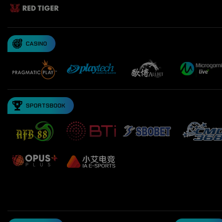
CASINO
SPORTSBOOK