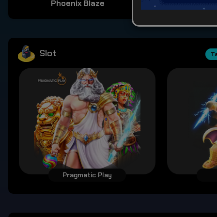
Mahjong Magic
Dragon God M
Slot
Ta
Pragmatic Play