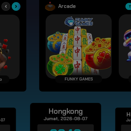
Arcade
T
FUNKY GAMES
o
ALLBET
MICROGA
Hongkong
H
Jumat, 2026-08-07
-07
Ju