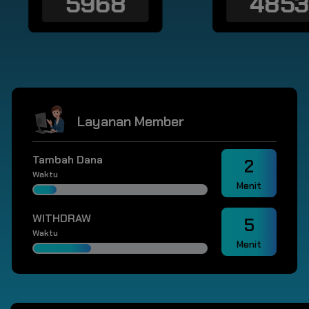
5968
485
Layanan Member
Tambah Dana
2
Waktu
Menit
ONL
WITHDRAW
5
Waktu
ONL
Menit