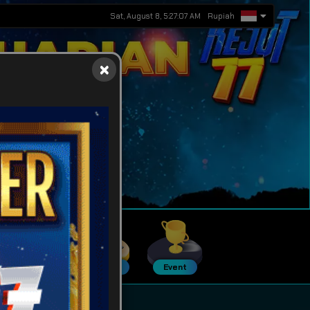
Sat, August 8, 5:27:09 AM
Rupiah
Berita
Promosi
Event