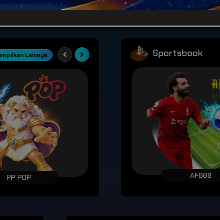
egaways
Mahjong Wins 2
Ro
Sportsbook
mpilkan Lainnya
AFB88
PP POP
PG Soft