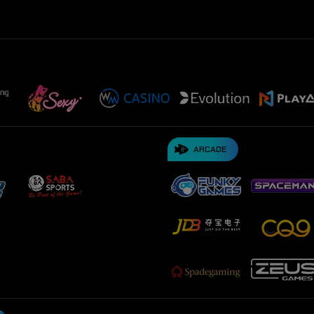
ARCADE